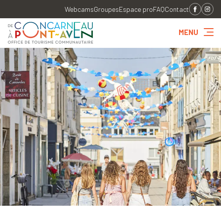
Webcams
Groupes
Espace pro
FAQ
Contact
MENU