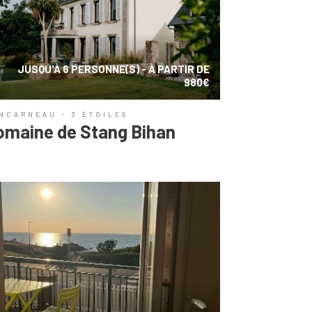
JUSQU'À 6 PERSONNE(S) - À PARTIR DE
980€
NCARNEAU - 3 ÉTOILES
omaine de Stang Bihan