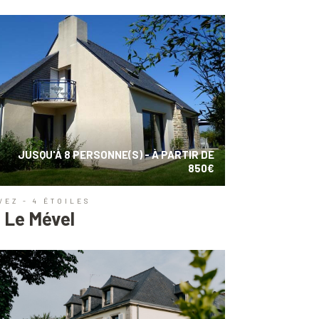
JUSQU'À 8 PERSONNE(S) - À PARTIR DE
850€
VEZ - 4 ÉTOILES
 Le Mével