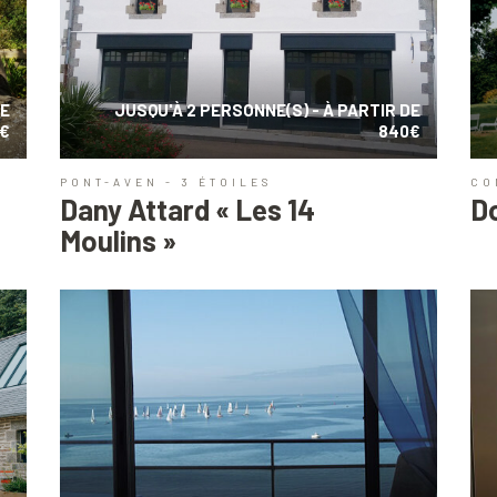
DE
JUSQU'À 2 PERSONNE(S) - À PARTIR DE
€
840€
PONT-AVEN - 3 ÉTOILES
CO
Dany Attard « Les 14
D
Moulins »