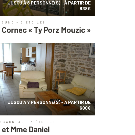
JUSQU'À 8 PERSONNE(S) - À PARTIR DE
838€
ÉGUNC - 3 ÉTOILES
 Cornec « Ty Porz Mouzic »
JUSQU'À 7 PERSONNE(S) - À PARTIR DE
600€
NCARNEAU - 3 ÉTOILES
 et Mme Daniel