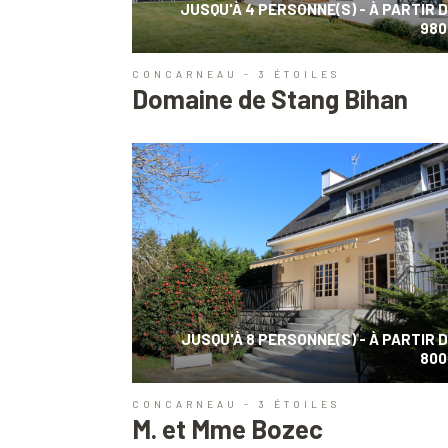
JUSQU'À 4 PERSONNE(S) - À PARTIR 
980
CONCARNEAU - 3 ÉTOILES
Domaine de Stang Bihan
JUSQU'À 8 PERSONNE(S) - À PARTIR 
800
CONCARNEAU - 3 ÉTOILES
M. et Mme Bozec