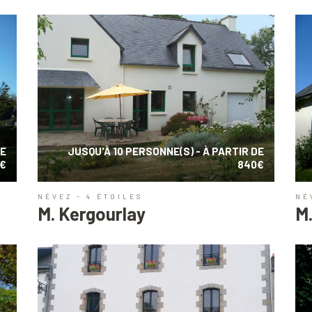
DE
JUSQU'À 10 PERSONNE(S) - À PARTIR DE
0€
840€
NÉVEZ - 4 ÉTOILES
NÉ
M. Kergourlay
M.