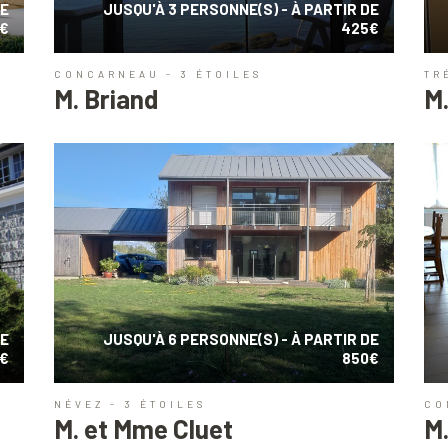
DE
JUSQU'À 3 PERSONNE(S) - À PARTIR DE
€
425€
CONCARNEAU - 3 ÉTOILES
TR
M. Briand
M.
DE
JUSQU'À 6 PERSONNE(S) - À PARTIR DE
€
850€
NÉVEZ - 3 ÉTOILES
CO
M. et Mme Cluet
M.