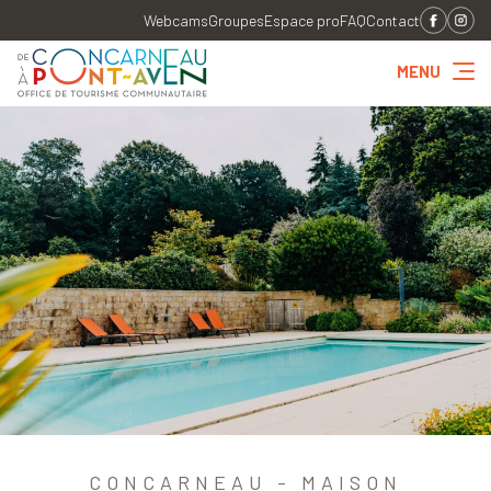
Webcams
Groupes
Espace pro
FAQ
Contact
MENU
CONCARNEAU - MAISON