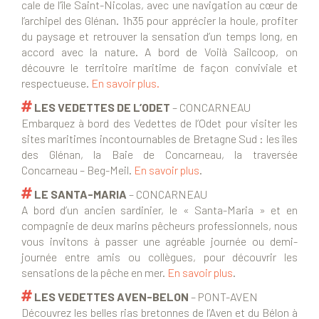
cale de l’île Saint-Nicolas, avec une navigation au cœur de
l’archipel des Glénan. 1h35 pour apprécier la houle, profiter
du paysage et retrouver la sensation d’un temps long, en
accord avec la nature. A bord de Voilà Sailcoop, on
découvre le territoire maritime de façon conviviale et
respectueuse.
En savoir plus.
LES VEDETTES DE L’ODET
– CONCARNEAU
Embarquez à bord des Vedettes de l’Odet pour visiter les
sites maritimes incontournables de Bretagne Sud : les îles
des Glénan, la Baie de Concarneau, la traversée
Concarneau – Beg-Meil.
En savoir plus
.
LE SANTA-MARIA
– CONCARNEAU
A bord d’un ancien sardinier, le « Santa-Maria » et en
compagnie de deux marins pêcheurs professionnels, nous
vous invitons à passer une agréable journée ou demi-
journée entre amis ou collègues, pour découvrir les
sensations de la pêche en mer.
En savoir plus
.
LES VEDETTES AVEN-BELON
– PONT-AVEN
Découvrez les belles rias bretonnes de l’Aven et du Bélon à