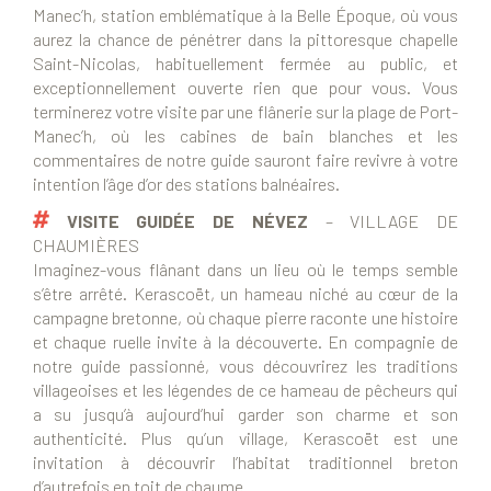
Manec’h, station emblématique à la Belle Époque, où vous
aurez la chance de pénétrer dans la pittoresque chapelle
Saint-Nicolas, habituellement fermée au public, et
exceptionnellement ouverte rien que pour vous. Vous
terminerez votre visite par une flânerie sur la plage de Port-
Manec’h, où les cabines de bain blanches et les
commentaires de notre guide sauront faire revivre à votre
intention l’âge d’or des stations balnéaires.
VISITE GUIDÉE DE NÉVEZ
– VILLAGE DE
CHAUMIÈRES
Imaginez-vous flânant dans un lieu où le temps semble
s’être arrêté. Kerascoët, un hameau niché au cœur de la
campagne bretonne, où chaque pierre raconte une histoire
et chaque ruelle invite à la découverte. En compagnie de
notre guide passionné, vous découvrirez les traditions
villageoises et les légendes de ce hameau de pêcheurs qui
a su jusqu’à aujourd’hui garder son charme et son
authenticité. Plus qu’un village, Kerascoët est une
invitation à découvrir l’habitat traditionnel breton
d’autrefois en toit de chaume.