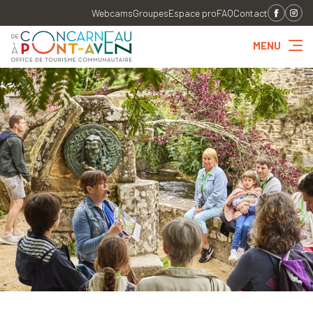
Webcams
Groupes
Espace pro
FAQ
Contact
MENU