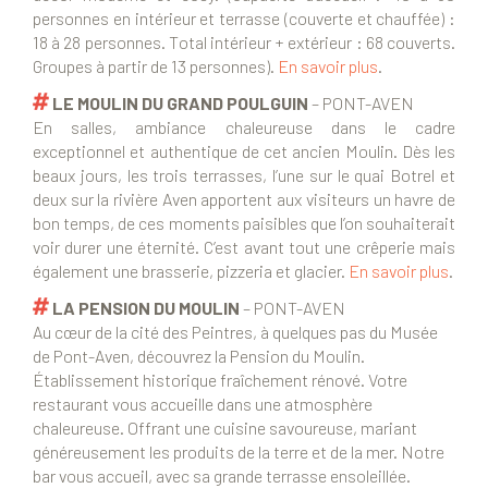
personnes en intérieur et terrasse (couverte et chauffée) :
18 à 28 personnes. T
otal intérieur + extérieur : 68 couverts.
Groupes à partir de 13 personnes)
.
En savoir plus
.
LE MOULIN DU GRAND POULGUIN
– PONT-AVEN
En salles, ambiance chaleureuse dans le cadre
exceptionnel et authentique de cet ancien Moulin. Dès les
beaux jours, les trois terrasses, l’une sur le quai Botrel et
deux sur la rivière Aven apportent aux visiteurs un havre de
bon temps, de ces moments paisibles que l’on souhaiterait
voir durer une éternité. C’est avant tout une crêperie mais
également une brasserie, pizzeria et glacier.
En savoir plus
.
LA PENSION DU MOULIN
– PONT-AVEN
Au cœur de la cité des Peintres, à quelques pas du Musée
de Pont-Aven, découvrez la Pension du Moulin.
Établissement historique fraîchement rénové. Votre
restaurant vous accueille dans une atmosphère
chaleureuse. Offrant une cuisine savoureuse, mariant
généreusement les produits de la terre et de la mer. Notre
bar vous accueil, avec sa grande terrasse ensoleillée.