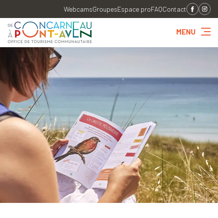
Webcams
Groupes
Espace pro
FAQ
Contact
MENU