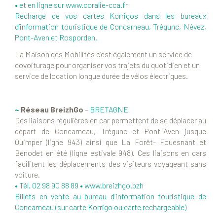
• et en ligne sur
www.coralie-cca.fr
Recharge de vos cartes Korrigos dans les bureaux
d’information touristique de Concarneau, Trégunc, Névez,
Pont-Aven et Rosporden.
La Maison des Mobilités c’est également un service de
covoiturage pour organiser vos trajets du quotidien et un
service de location longue durée de vélos électriques.
~
Réseau BreizhGo
–
BRETAGNE
Des liaisons régulières en car permettent de se déplacer au
départ de Concarneau, Trégunc et Pont-Aven jusque
Quimper (ligne 943) ainsi que La Forêt- Fouesnant et
Bénodet en été (ligne estivale 948). Ces liaisons en cars
facilitent les déplacements des visiteurs voyageant sans
voiture.
• Tél. 02 98 90 88 89 •
www.breizhgo.bzh
Billets en vente au bureau d’information touristique de
Concarneau (sur carte Korrigo ou carte rechargeable)