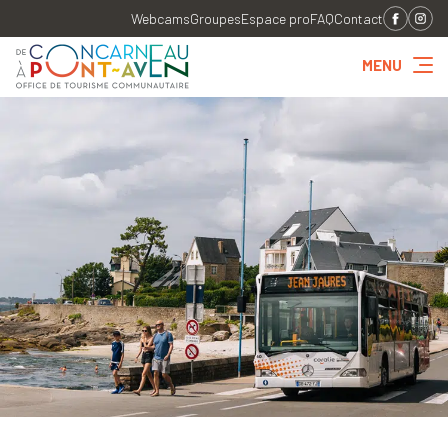
Webcams
Groupes
Espace pro
FAQ
Contact
MENU