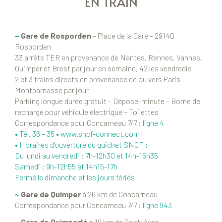
EN TRAIN
~
Gare de Rosporden
– Place de la Gare – 29140
Rosporden
33 arrêts TER en provenance de Nantes, Rennes, Vannes,
Quimper et Brest par jour en semaine, 42 les vendredis
2 et 3 trains directs en provenance de ou vers Paris-
Montparnasse par jour
Parking longue durée gratuit – Dépose-minute – Borne de
recharge pour véhicule électrique – Toilettes
Correspondance pour Concarneau 7/7 :
ligne 4
• Tél. 36 – 35 •
www.sncf-connect.com
• Horaires d’ouverture du guichet SNCF :
Du lundi au vendredi : 7h-12h30 et 14h-15h35
Samedi : 9h-12h55 et 14h15-17h
Fermé le dimanche et les jours fériés
~
Gare de Quimper
à 26 km de Concarneau
Correspondance pour Concarneau 7/7 :
ligne 943
~
Gare de Quimperlé
à 19 km de Pont-Aven