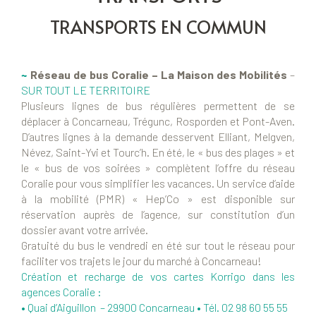
TRANSPORTS EN COMMUN
~
Réseau de bus Coralie – La Maison des Mobilités
–
SUR TOUT LE TERRITOIRE
Plusieurs lignes de bus régulières permettent de se
déplacer à Concarneau, Trégunc, Rosporden et Pont-Aven.
D’autres lignes à la demande desservent Elliant, Melgven,
Névez, Saint-Yvi et Tourc’h. En été, le « bus des plages » et
le « bus de vos soirées » complètent l’offre du réseau
Coralie pour vous simplifier les vacances. Un service d’aide
à la mobilité (PMR) « Hep’Co » est disponible sur
réservation auprès de l’agence, sur constitution d’un
dossier avant votre arrivée.
Gratuité du bus le vendredi en été sur tout le réseau pour
faciliter vos trajets le jour du marché à Concarneau!
Création et recharge de vos cartes Korrigo dans les
agences Coralie :
• Quai d’Aiguillon – 29900 Concarneau •
Tél. 02 98 60 55 55