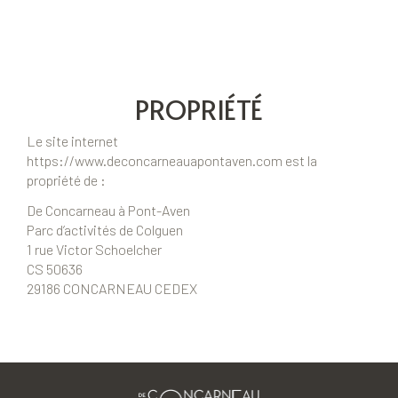
PROPRIÉTÉ
Le site internet
https://www.deconcarneauapontaven.com est la
propriété de :
De Concarneau à Pont-Aven
Parc d’activités de Colguen
1 rue Victor Schoelcher
CS 50636
29186 CONCARNEAU CEDEX