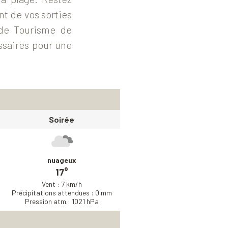
t de vos sorties
 de Tourisme de
ssaires pour une
Soirée
nuageux
17°
Vent : 7 km/h
Précipitations attendues : 0 mm
Pression atm.: 1021 hPa