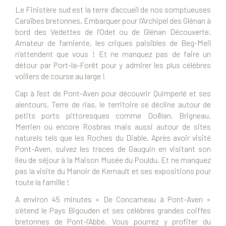
Le Finistère sud est la terre d’accueil de nos somptueuses
Caraïbes bretonnes. Embarquer pour l’Archipel des Glénan à
bord des Vedettes de l’Odet ou de Glénan Découverte.
Amateur de farniente, les criques paisibles de Beg-Meil
n’attendent que vous ! Et ne manquez pas de faire un
détour par Port-la-Forêt pour y admirer les plus célèbres
voiliers de course au large !
Cap à l’est de Pont-Aven pour découvrir Quimperlé et ses
alentours. Terre de rias, le territoire se décline autour de
petits ports pittoresques comme Doëlan, Brigneau,
Merrien ou encore Rosbras mais aussi autour de sites
naturels tels que les Roches du Diable. Après avoir visité
Pont-Aven, suivez les traces de Gauguin en visitant son
lieu de séjour à la Maison Musée du Pouldu. Et ne manquez
pas la visite du Manoir de Kernault et ses expositions pour
toute la famille !
A environ 45 minutes « De Concarneau à Pont-Aven »
s’étend le Pays Bigouden et ses célèbres grandes coiffes
bretonnes de Pont-l’Abbé. Vous pourrez y profiter du