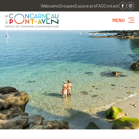
Webcams
Groupes
Espace pro
FAQ
Contact
MENU