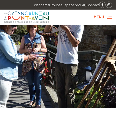
Webcams
Groupes
Espace pro
FAQ
Contact
MENU