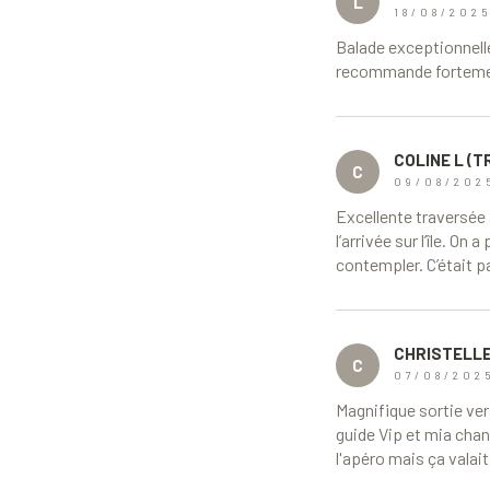
L
18/08/202
Balade exceptionnelle
recommande fortemen
COLINE L (T
C
09/08/202
Excellente traversée 
l’arrivée sur l’île. On
contempler. C’était 
CHRISTELLE
C
07/08/202
Magnifique sortie ver
guide Vip et mia chan
l'apéro mais ça valait