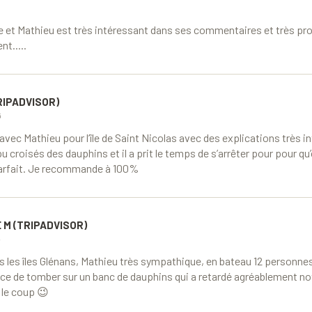
5
 et Mathieu est très intéressant dans ses commentaires et très prof
t.....
RIPADVISOR)
5
avec Mathieu pour l’île de Saint Nicolas avec des explications très 
 a pu croisés des dauphins et il a prit le temps de s’arrêter pour pour qu
parfait. Je recommande à 100%
 M (TRIPADVISOR)
5
s les îles Glénans, Mathieu très sympathique, en bateau 12 personnes
ce de tomber sur un banc de dauphins qui a retardé agréablement no
 le coup 😉