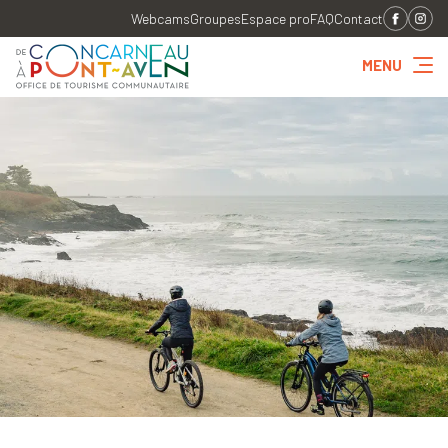
Webcams
Groupes
Espace pro
FAQ
Contact
MENU