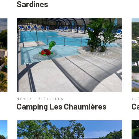
Sardines
NÉVEZ - 3 ÉTOILES
TR
Camping Les Chaumières
C