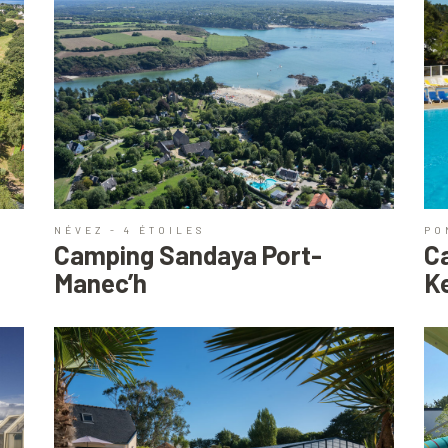
NÉVEZ - 4 ÉTOILES
PO
Camping Sandaya Port-
C
Manec’h
K