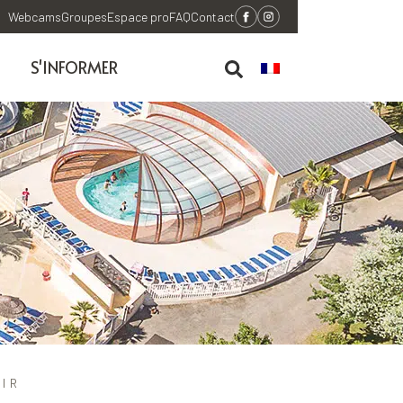
Webcams
Groupes
Espace pro
FAQ
Contact
S'INFORMER
IR