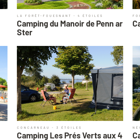
LA FORÊT-FOUESNANT - 4 ÉTOILES
FO
Camping du Manoir de Penn ar
C
Ster
CONCARNEAU - 3 ÉTOILES
NÉ
Camping Les Prés Verts aux 4
C