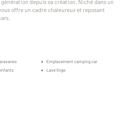
n génération depuis sa création. Niché dans un
l vous offre un cadre chaleureux et reposant
ars.
aravanes
Emplacement camping car
enfants
Lave linge