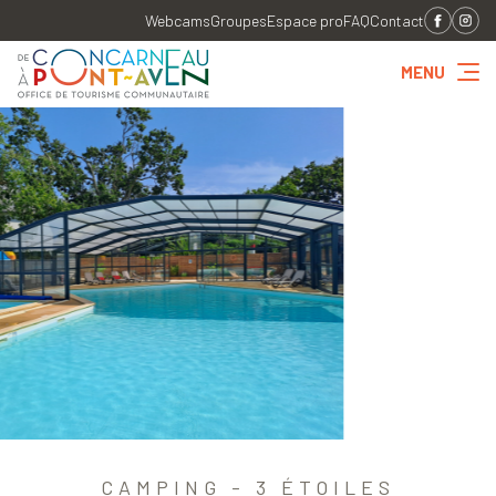
Webcams
Groupes
Espace pro
FAQ
Contact
MENU
CAMPING - 3 ÉTOILES