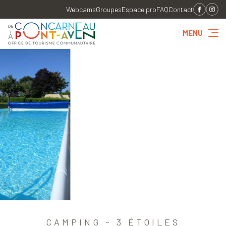
Webcams
Groupes
Espace pro
FAQ
Contact
MENU
CAMPING - 3 ÉTOILES