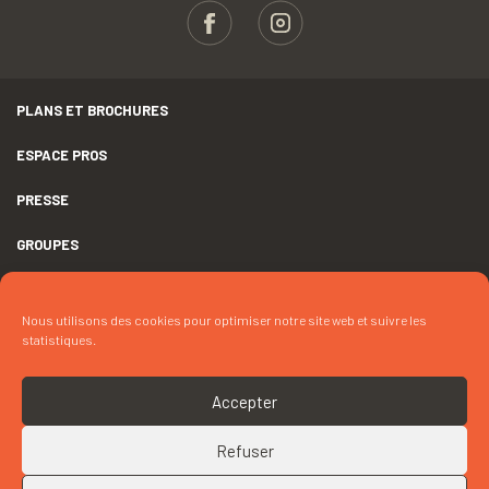
PLANS ET BROCHURES
ESPACE PROS
PRESSE
GROUPES
MENTIONS LÉGALES
Nous utilisons des cookies pour optimiser notre site web et suivre les
DÉCLARATION D’ACCESSIBILITÉ
statistiques.
CRÉDITS
Accepter
COOKIES
Refuser
RETOUR EN HAUT