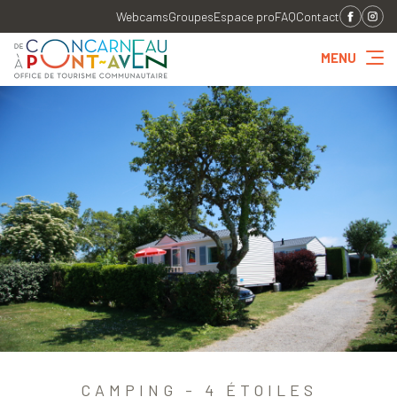
Webcams
Groupes
Espace pro
FAQ
Contact
MENU
CAMPING - 4 ÉTOILES