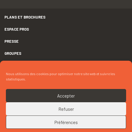
PLANS ET BROCHURES
ESPACE PROS
PRESSE
GROUPES
MENTIONS LÉGALES
Nous utilisons des cookies pour optimiser notre site web et suivre les
DÉCLARATION D’ACCESSIBILITÉ
statistiques.
CRÉDITS
Accepter
COOKIES
Refuser
RETOUR EN HAUT
CONTACTEZ « LIBRAIRIE CAFÉ BOUCAN »
Préférences