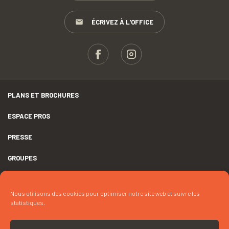
ÉCRIVEZ À L'OFFICE
PLANS ET BROCHURES
ESPACE PROS
PRESSE
GROUPES
MENTIONS LÉGALES
Nous utilisons des cookies pour optimiser notre site web et suivre les
DÉCLARATION D’ACCESSIBILITÉ
statistiques.
CRÉDITS