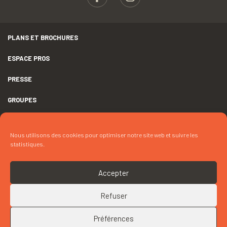
PLANS ET BROCHURES
ESPACE PROS
PRESSE
GROUPES
MENTIONS LÉGALES
Nous utilisons des cookies pour optimiser notre site web et suivre les
DÉCLARATION D’ACCESSIBILITÉ
statistiques.
CRÉDITS
Accepter
COOKIES
Refuser
RETOUR EN HAUT
CONTACTEZ « M. COURIC »
Préférences