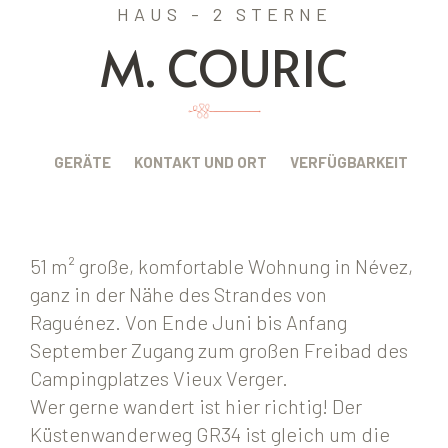
HAUS - 2 STERNE
M. COURIC
BUNG
GERÄTE
KONTAKT UND ORT
VERFÜGBARKEIT
51 m² große, komfortable Wohnung in Névez,
ganz in der Nähe des Strandes von
Raguénez. Von Ende Juni bis Anfang
September Zugang zum großen Freibad des
Campingplatzes Vieux Verger.
Wer gerne wandert ist hier richtig! Der
Küstenwanderweg GR34 ist gleich um die