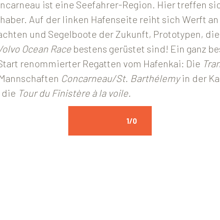
carneau ist eine Seefahrer-Region. Hier treffen si
aber. Auf der linken Hafenseite reiht sich Werft an
achten und Segelboote der Zukunft, Prototypen, die
Volvo Ocean Race
bestens gerüstet sind! Ein ganz b
r Start renommierter Regatten vom Hafenkai: Die
Tran
e Mannschaften
Concarneau/St. Barthélemy
in der Ka
 die
Tour du Finistère à la voile.
1
/0