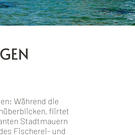
IGEN
den: Während die
nüberblicken, flirtet
santen Stadtmauern
des Fischerei- und