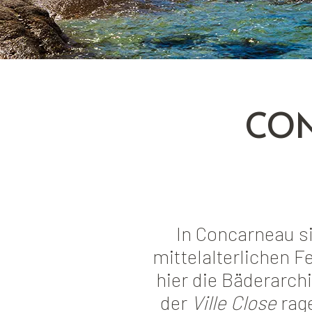
CON
In Concarneau s
mittelalterlichen 
hier die Bäderarc
der
Ville Close
rage