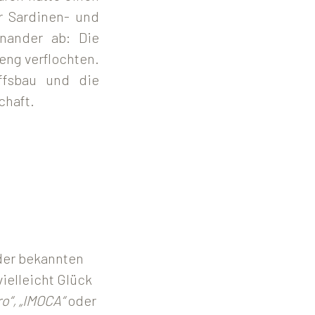
r Sardinen- und
inander ab: Die
eng verflochten.
iffsbau und die
chaft.
 der bekannten
ielleicht Glück
ro“, „IMOCA“
oder