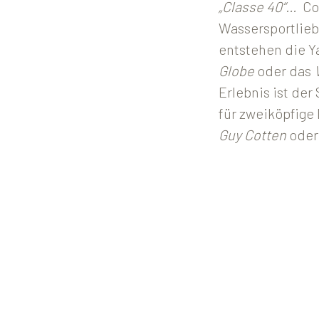
„Classe 40“…
Con
Wassersportliebh
entstehen die Y
Globe
oder das
Erlebnis ist de
für zweiköpfig
Guy Cotten
oder