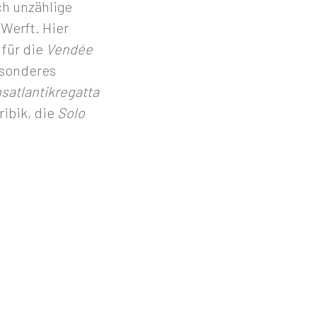
ch unzählige
 Werft. Hier
 für die
Vendée
esonderes
satlantikregatta
ribik, die
Solo