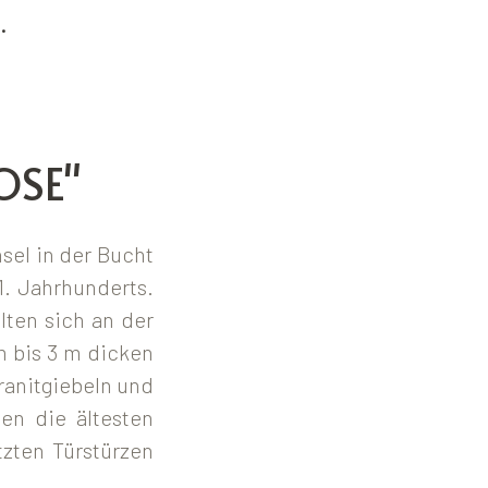
.
LOSE"
nsel in der Bucht
1. Jahrhunderts.
lten sich an der
m bis 3 m dicken
ranitgiebeln und
en die ältesten
tzten Türstürzen