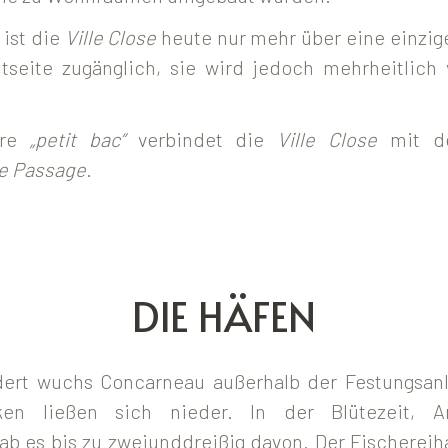
 ist die
Ville Close
heute nur mehr über eine einzig
dtseite zugänglich, sie wird jedoch mehrheitlich
re
„petit bac“
verbindet die
Ville Close
mit de
e Passage
.
DIE HÄFEN
dert wuchs Concarneau außerhalb der Festungsanl
iken ließen sich nieder. In der Blütezeit, 
ab es bis zu zweiunddreißig davon. Der Fischereih