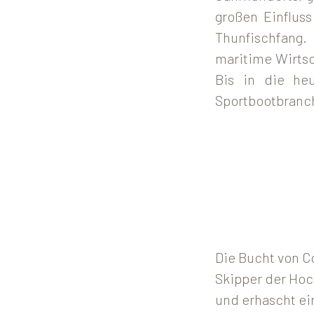
großen Einflus
Thunfischfang.
maritime Wirtsc
Bis in die heu
Sportbootbranch
Die Bucht von C
Skipper der Hoch
und erhascht ein