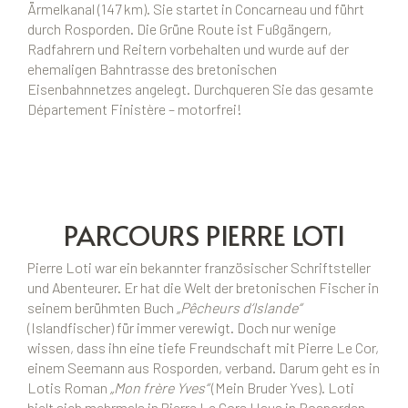
Ärmelkanal (147 km). Sie startet in Concarneau und führt
durch Rosporden. Die Grüne Route ist Fußgängern,
Radfahrern und Reitern vorbehalten und wurde auf der
ehemaligen Bahntrasse des bretonischen
Eisenbahnnetzes angelegt. Durchqueren Sie das gesamte
Département Finistère – motorfrei!
PARCOURS PIERRE LOTI
Pierre Loti war ein bekannter französischer Schriftsteller
und Abenteurer. Er hat die Welt der bretonischen Fischer in
seinem berühmten Buch
„Pêcheurs d‘Islande“
(Islandfischer) für immer verewigt. Doch nur wenige
wissen, dass ihn eine tiefe Freundschaft mit Pierre Le Cor,
einem Seemann aus Rosporden, verband. Darum geht es in
Lotis Roman
„Mon frère Yves“
(Mein Bruder Yves). Loti
hielt sich mehrmals in Pierre Le Cors Haus in Rosporden