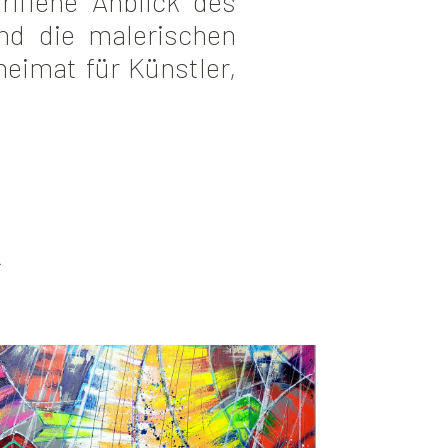
riffene Anblick des
nd die malerischen
heimat für Künstler,
R