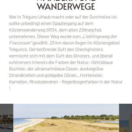
WANDERWEGE
Wer in Trégunc Urlaub macht oder auf der Durchreise ist,
sollte unbedingt einen Spaziergang auf dem
Küstenwanderweg GR34, dem alten Zöllnerpfad,
unternehmen. Dieser Weg wurde zum
„Lieblingsweg der
Franzosen“
gewählt. 23 km davon liegen im Küstengebiet
Tréguncs. Der betörende Duft des Stechginsters
vermischt sich mit dem Duft des Ginsters, und überall
schimmern intensiv die Farben der Natur: türkisblaue
Buchten, der ultramarinblaue Ozean, dunkelgrüne
Strandkiefern und goldgelbe Dünen…Hortensien,
Kamelien, Rhododendren – Regenbogenfarben in der Natur
!