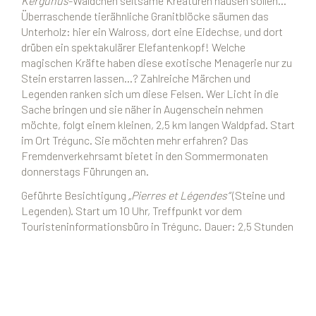
Kergunus
-Wäldchen seltsame Kreaturen hausen sollen…
Überraschende tierähnliche Granitblöcke säumen das
Unterholz: hier ein Walross, dort eine Eidechse, und dort
drüben ein spektakulärer Elefantenkopf! Welche
magischen Kräfte haben diese exotische Menagerie nur zu
Stein erstarren lassen…? Zahlreiche Märchen und
Legenden ranken sich um diese Felsen. Wer Licht in die
Sache bringen und sie näher in Augenschein nehmen
möchte, folgt einem kleinen, 2,5 km langen Waldpfad. Start
im Ort Trégunc. Sie möchten mehr erfahren? Das
Fremdenverkehrsamt bietet in den Sommermonaten
donnerstags Führungen an.
Geführte Besichtigung
„Pierres et Légendes“
(Steine und
Legenden). Start um 10 Uhr, Treffpunkt vor dem
Touristeninformationsbüro in Trégunc. Dauer: 2,5 Stunden