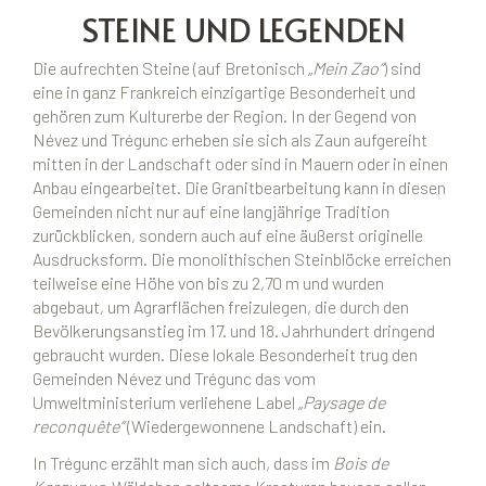
STEINE UND LEGENDEN
Die aufrechten Steine (auf Bretonisch
„Mein Zao“
) sind
eine in ganz Frankreich einzigartige Besonderheit und
gehören zum Kulturerbe der Region. In der Gegend von
Névez und Trégunc erheben sie sich als Zaun aufgereiht
mitten in der Landschaft oder sind in Mauern oder in einen
Anbau eingearbeitet. Die Granitbearbeitung kann in diesen
Gemeinden nicht nur auf eine langjährige Tradition
zurückblicken, sondern auch auf eine äußerst originelle
Ausdrucksform. Die monolithischen Steinblöcke erreichen
teilweise eine Höhe von bis zu 2,70 m und wurden
abgebaut, um Agrarflächen freizulegen, die durch den
Bevölkerungsanstieg im 17. und 18. Jahrhundert dringend
gebraucht wurden. Diese lokale Besonderheit trug den
Gemeinden Névez und Trégunc das vom
Umweltministerium verliehene Label
„Paysage de
reconquête“
(Wiedergewonnene Landschaft) ein.
In Trégunc erzählt man sich auch, dass im
Bois de