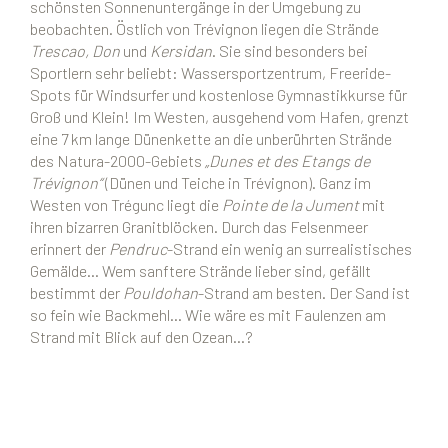
schönsten Sonnenuntergänge in der Umgebung zu
beobachten. Östlich von Trévignon liegen die Strände
Trescao, Don
und
Kersidan
. Sie sind besonders bei
Sportlern sehr beliebt: Wassersportzentrum, Freeride-
Spots für Windsurfer und kostenlose Gymnastikkurse für
Groß und Klein! Im Westen, ausgehend vom Hafen, grenzt
eine 7 km lange Dünenkette an die unberührten Strände
des Natura-2000-Gebiets
„Dunes et des Etangs de
Trévignon“
(Dünen und Teiche in Trévignon). Ganz im
Westen von Trégunc liegt die
Pointe de la Jument
mit
ihren bizarren Granitblöcken. Durch das Felsenmeer
erinnert der
Pendruc
-Strand ein wenig an surrealistisches
Gemälde… Wem sanftere Strände lieber sind, gefällt
bestimmt der
Pouldohan
-Strand am besten. Der Sand ist
so fein wie Backmehl… Wie wäre es mit Faulenzen am
Strand mit Blick auf den Ozean…?