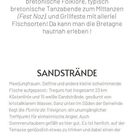
bretonische Folklore, typisch
bretonische Tanzabende zum Mittanzen
(Fest Noz)
, und Grillfeste mit allerlei
Fischsorten! Da kann man die Bretagne
hautnah erleben !
SANDSTRÄNDE
Meerjungfrauen, Delfine und andere kleine schwimmende
Fische aufgepasst: Tregunc hat insgesamt 23 km
Küstenlinie und 15 weiße Sandstrände, gesäumt von
kristallklarem Wasser. Ganz unten im Süden der Gemeinde
liegt die
Pointe de Trévignon
, ein unumgänglicher
Treffpunkt für einheimische Angler. Auch
Sommerurlaubern gefällt es hier gut. Es ist herrlich, auf der
Terrasse genüsslich etwas zu trinken und dabei einen der