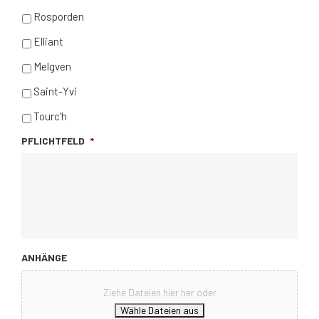
Rosporden
Elliant
Melgven
Saint-Yvi
Tourc'h
PFLICHTFELD
*
ANHÄNGE
Ziehe Dateien hier her oder
Wähle Dateien aus