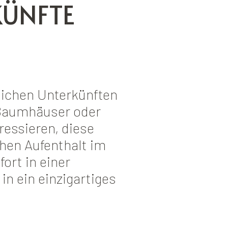
ÜNFTE
lichen Unterkünften
 Baumhäuser oder
ressieren, diese
chen Aufenthalt im
ort in einer
n ein einzigartiges