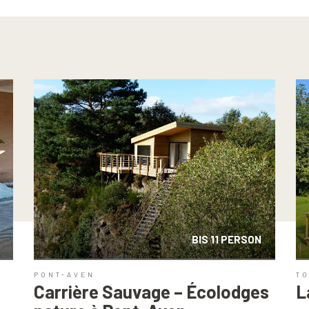
BIS 11 PERSON
PONT-AVEN
T
Carrière Sauvage – Écolodges
L