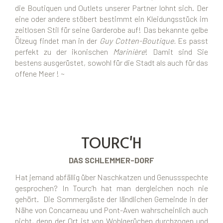
die Boutiquen und Outlets unserer Partner lohnt sich. Der
eine oder andere stöbert bestimmt ein Kleidungsstück im
zeitlosen Stil für seine Garderobe auf! Das bekannte gelbe
Ölzeug findet man in der
Guy Cotten-Boutique.
Es passt
perfekt zu der ikonischen
Marinière
! Damit sind Sie
bestens ausgerüstet, sowohl für die Stadt als auch für das
offene Meer ! ~
TOURC'H
DAS SCHLEMMER-DORF
Hat jemand abfällig über Naschkatzen und Genussspechte
gesprochen? In Tourc‘h hat man dergleichen noch nie
gehört. Die Sommergäste der ländlichen Gemeinde in der
Nähe von Concarneau und Pont-Aven wahrscheinlich auch
nicht, denn der Ort ist von Wohlgerüchen durchzogen und