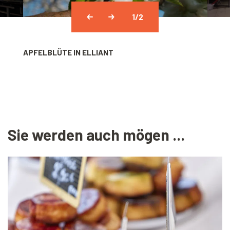
1
/2
APFELBLÜTE IN ELLIANT
WANNE
CONC
Sie werden auch mögen ...