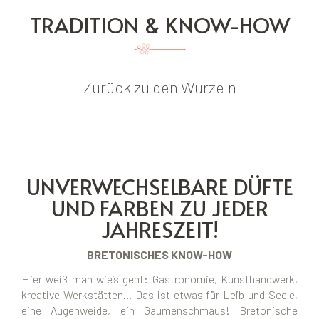
TRADITION & KNOW-HOW
Zurück zu den Wurzeln
UNVERWECHSELBARE DÜFTE
UND FARBEN ZU JEDER
JAHRESZEIT!
BRETONISCHES KNOW-HOW
Hier weiß man wie‘s geht: Gastronomie, Kunsthandwerk,
kreative Werkstätten… Das ist etwas für Leib und Seele,
eine Augenweide, ein Gaumenschmaus! Bretonische