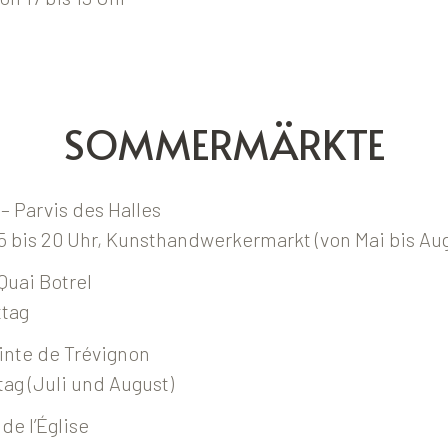
SOMMERMÄRKTE
– Parvis des Halles
5 bis 20 Uhr, Kunsthandwerkermarkt (von Mai bis Au
Quai Botrel
ttag
inte de Trévignon
ag (Juli und August)
de l’Église