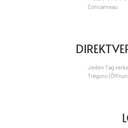
Concarneau
DIREKTVE
Jeden Tag verka
Trégunc (Öffnun