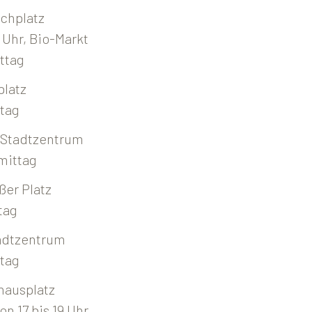
rchplatz
 Uhr, Bio-Markt
ttag
platz
tag
 Stadtzentrum
mittag
ßer Platz
tag
adtzentrum
tag
hausplatz
on 17 bis 19 Uhr