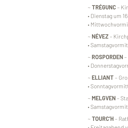
~
TRÉGUNC
– Ki
• Dienstag um 16
• Mittwochvormi
~
NÉVEZ
– Kirch
• Samstagvormit
~
ROSPORDEN
–
• Donnerstagvor
~
ELLIANT
– Gro
• Sonntagvormit
~
MELGVEN
– St
• Samstagvormit
~
TOURC’H
– Rat
• Freitagabend v