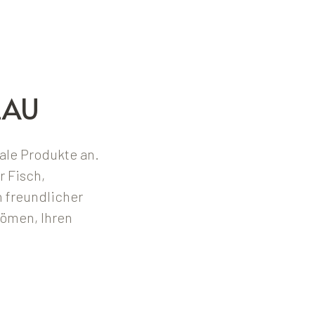
EAU
nale Produkte an.
r Fisch,
 freundlicher
römen, Ihren