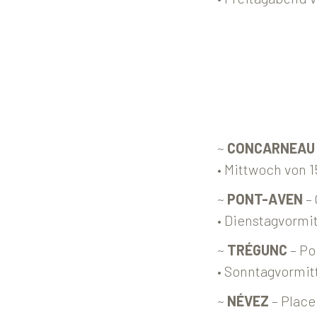
~
CONCARNEAU
• Mittwoch von 1
~
PONT-AVEN
– 
• Dienstagvormi
~
TRÉGUNC
– Po
• Sonntagvormitt
~
NÉVEZ
– Place 