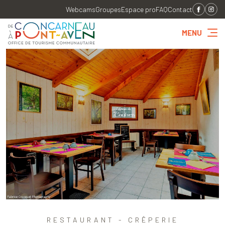
Webcams
Groupes
Espace pro
FAQ
Contact
MENU
RESTAURANT - CRÊPERIE