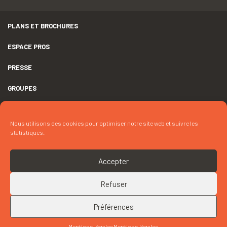
PLANS ET BROCHURES
ESPACE PROS
PRESSE
GROUPES
MENTIONS LÉGALES
Nous utilisons des cookies pour optimiser notre site web et suivre les
DÉCLARATION D’ACCESSIBILITÉ
statistiques.
CRÉDITS
Accepter
COOKIES
Refuser
RETOUR EN HAUT
CONTACTEZ « CRÊPERIE DE TOULVEN »
Préférences
Mentions légales
Mentions légales