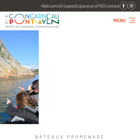
Webcams
Groupes
Espace pro
FAQ
Contact
MENU
BATEAUX PROMENADE