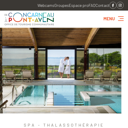
Webcams
Groupes
Espace pro
FAQ
Contact
MENU
SPA - THALASSOTHÉRAPIE