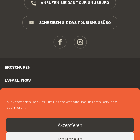
ANRUFEN SIE DAS TOURISMUSBÜRO
SCHREIBEN SIE DAS TOURISMUSBÜRO
BROSCHÜREN
ESPACE PROS
PRESSE
Wir verwenden Cookies, um unsere Website und unseren Service zu
RECHTLICHER HINWEIS
optimieren.
FOTOKREDIT
Akzeptieren
COOKIES
Ich lehne ab