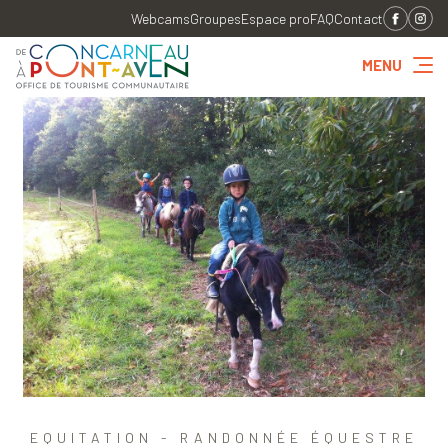
Webcams
Groupes
Espace pro
FAQ
Contact
MENU
EQUITATION - RANDONNÉE ÉQUESTRE