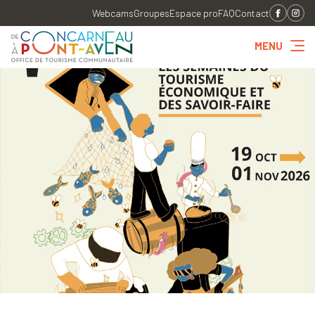
Webcams
Groupes
Espace pro
FAQ
Contact
MENU