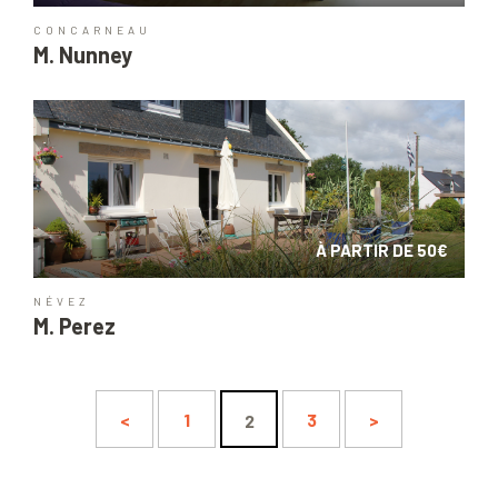
CONCARNEAU
M. Nunney
À PARTIR DE 50€
NÉVEZ
M. Perez
<
1
3
>
2