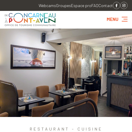
Webcams
Groupes
Espace pro
FAQ
Contact
MENU
RESTAURANT - CUISINE