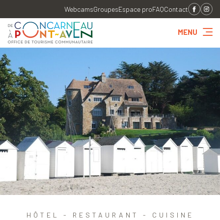
Webcams
Groupes
Espace pro
FAQ
Contact
MENU
HÔTEL - RESTAURANT - CUISINE