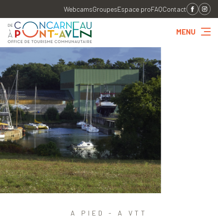
Webcams
Groupes
Espace pro
FAQ
Contact
MENU
A PIED - A VTT