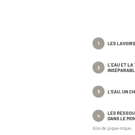
1
LES LAVOIRS
L'EAU ET LA
2
INSÉPARAB
3
L'EAU, UN C
LES RESSOU
4
DANS LE MO
Aire de pique-nique.