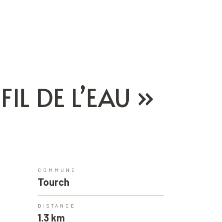
IL DE L’EAU »
COMMUNE
Tourch
DISTANCE
1.3 km