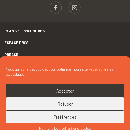
PLANS ET BROCHURES
ESPACE PROS
PRESSE
GROUPES
Nous utilisons des cookies pour optimiser notre site web et suivre les
statistiques.
MENTIONS LÉGALES
DÉCLARATION D’ACCESSIBILITÉ
Accepter
CRÉDITS
Refuser
COOKIES
Préférences
RETOUR EN HAUT
Mentions légales
Mentions légales