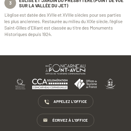
EGLISE ET JARDIN DU PRESBYTÈRE (POINT DE VUE
3
SUR LA VALLÉE DU JET)
L'église est datée des XVIIe et XVIIIe siècles pour ses parties
les plus anciennes. Restaurée au milieu du XIXe siècle, l'église
Saint-Gilles d'Elliant est classée au titre des Monuments
Historiques depuis 1924.
APPELEZ L'OFFICE
ÉCRIVEZ À L'OFFICE