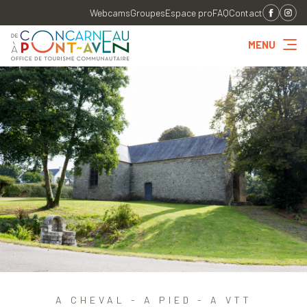
Webcams
Groupes
Espace pro
FAQ
Contact
MENU
A CHEVAL - A PIED - A VTT