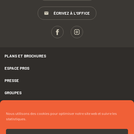
ÉCRIVEZ À L'OFFICE
PLANS ET BROCHURES
ESPACE PROS
PRESSE
GROUPES
MENTIONS LÉGALES
Nous utilisons des cookies pour optimiser notre site web et suivre les
DÉCLARATION D’ACCESSIBILITÉ
statistiques.
CRÉDITS