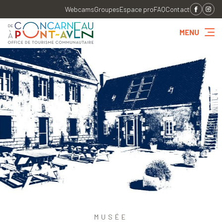
Webcams
Groupes
Espace pro
FAQ
Contact
MENU
MUSÉE