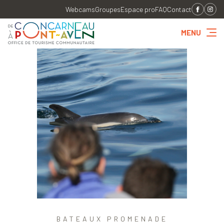
Webcams
Groupes
Espace pro
FAQ
Contact
MENU
BATEAUX PROMENADE