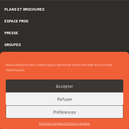
PLANS ET BROCHURES
ESPACE PROS
PRESSE
GROUPES
MENTIONS LÉGALES
Nous utilisons des cookies pour optimiser notre site web et suivre les
DÉCLARATION D’ACCESSIBILITÉ
statistiques.
CRÉDITS
Accepter
COOKIES
Refuser
RETOUR EN HAUT
CONTACTEZ « M. LOLLIEROU »
Préférences
Mentions légales
Mentions légales