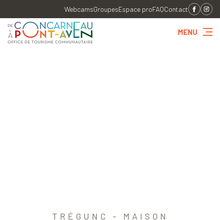
Webcams
Groupes
Espace pro
FAQ
Contact
MENU
TRÉGUNC - MAISON