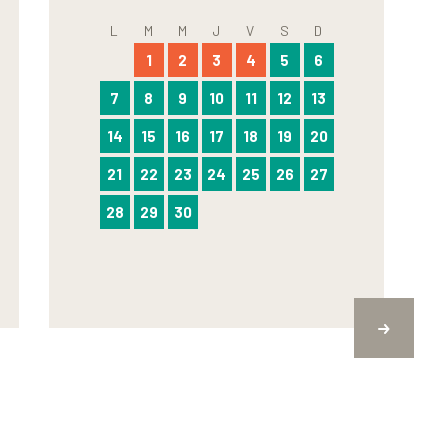
L
M
M
J
V
S
D
1
2
3
4
5
6
7
8
9
10
11
12
13
14
15
16
17
18
19
20
21
22
23
24
25
26
27
28
29
30