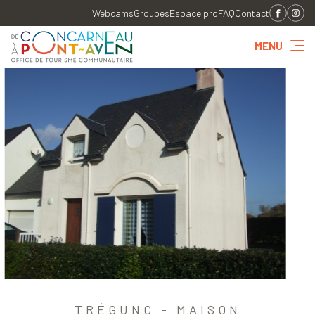
Webcams
Groupes
Espace pro
FAQ
Contact
MENU
TRÉGUNC - MAISON