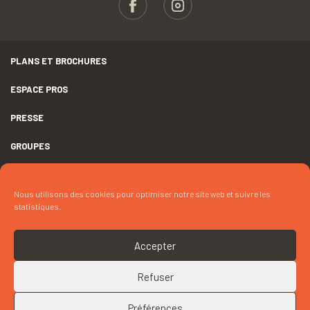
PLANS ET BROCHURES
ESPACE PROS
PRESSE
GROUPES
MENTIONS LÉGALES
Nous utilisons des cookies pour optimiser notre site web et suivre les
DÉCLARATION D’ACCESSIBILITÉ
statistiques.
CRÉDITS
Accepter
COOKIES
Refuser
RETOUR EN HAUT
CONTACTEZ « M. AUFFRET »
Préférences