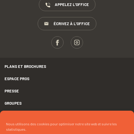
APPELEZ L'OFFICE
ÉCRIVEZ À L'OFFICE
PLANS ET BROCHURES
ESPACE PROS
PRESSE
GROUPES
MENTIONS LÉGALES
Nous utilisons des cookies pour optimiser notre site web et suivre les
DÉCLARATION D’ACCESSIBILITÉ
statistiques.