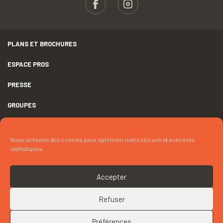
PLANS ET BROCHURES
ESPACE PROS
PRESSE
GROUPES
MENTIONS LÉGALES
Nous utilisons des cookies pour optimiser notre site web et suivre les
DÉCLARATION D’ACCESSIBILITÉ
statistiques.
CRÉDITS
Accepter
COOKIES
Refuser
RETOUR EN HAUT
CONTACTEZ « MME JAFFRÉZIC »
Préférences