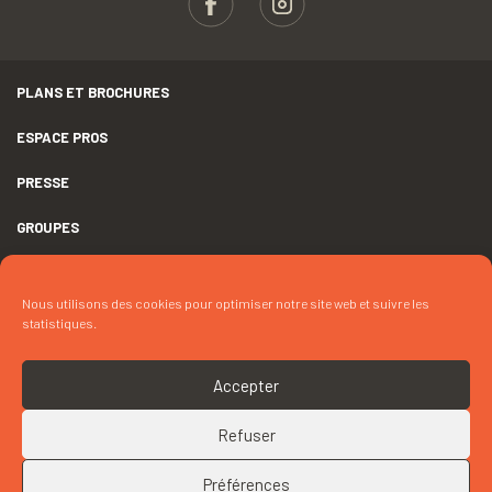
PLANS ET BROCHURES
ESPACE PROS
PRESSE
GROUPES
MENTIONS LÉGALES
Nous utilisons des cookies pour optimiser notre site web et suivre les
DÉCLARATION D’ACCESSIBILITÉ
statistiques.
CRÉDITS
Accepter
COOKIES
Refuser
RETOUR EN HAUT
CONTACTEZ « LA BULLE DE CLOTILDE »
Préférences