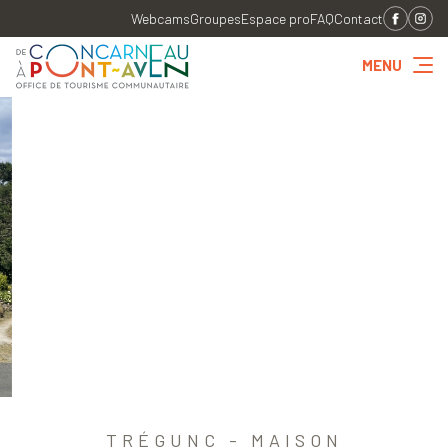
Webcams
Groupes
Espace pro
FAQ
Contact
MENU
TRÉGUNC - MAISON